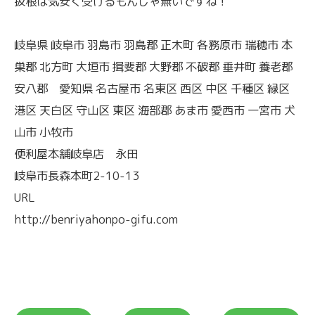
抜根は気安く受けるもんじゃ無いですね！
岐阜県 岐阜市 羽島市 羽島郡 正木町 各務原市 瑞穂市 本
巣郡 北方町 大垣市 揖斐郡 大野郡 不破郡 垂井町 養老郡
安八郡 愛知県 名古屋市 名東区 西区 中区 千種区 緑区
港区 天白区 守山区 東区 海部郡 あま市 愛西市 一宮市 犬
山市 小牧市
便利屋本舗岐阜店 永田
岐阜市長森本町2-10-13
URL
http://benriyahonpo-gifu.com